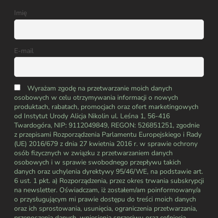
Imię
E-mail
Wyrażam zgodę na przetwarzanie moich danych
osobowych w celu otrzymywania informacji o nowych
produktach, rabatach, promocjach oraz ofert marketingowych
od Instytut Urody Alicja Nikolin ul. Leśna 1, 56-416
Twardogóra, NIP: 9112049849, REGON: 526851251, zgodnie
z przepisami Rozporządzenia Parlamentu Europejskiego i Rady
(UE) 2016/679 z dnia 27 kwietnia 2016 r. w sprawie ochrony
osób fizycznych w związku z przetwarzaniem danych
osobowych i w sprawie swobodnego przepływu takich
danych oraz uchylenia dyrektywy 95/46/WE, na podstawie art.
6 ust. 1 pkt. a) Rozporządzenia, przez okres trwania subskrypcji
na newsletter. Oświadczam, iż zostałem/am poinformowany/a
o przysługującym mi prawie dostępu do treści moich danych
oraz ich sprostowania, usunięcia, ograniczenia przetwarzania,
przenoszenia danych, wniesienia sprzeciwu oraz cofnięcia