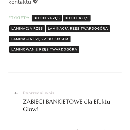
kontaktu 💖
ETYKIETY:
BOTOKS RZĘS
BOTOX RZĘS
LAMINACJA RZĘS
LAMINACJA RZĘS TWARDOGÓRA
LAMINACJA RZĘS Z BOTOKSEM
LAMINOWANIE RZĘS TWARDOGÓRA
Nawigacja
Poprzedni wpis
ZABIEGI BANKIETOWE dla Efektu
wpisu
Glow!