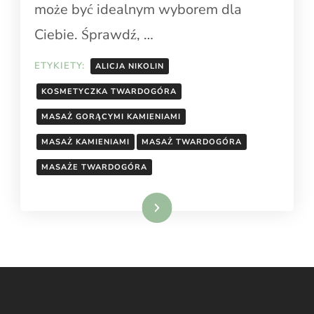
może być idealnym wyborem dla
Ciebie. Śprawdź, …
ETYKIETY:
ALICJA NIKOLIN
KOSMETYCZKA TWARDOGÓRA
MASAŻ GORĄCYMI KAMIENIAMI
MASAŻ KAMIENIAMI
MASAŻ TWARDOGÓRA
MASAŻE TWARDOGÓRA
Dowiedz się więcej