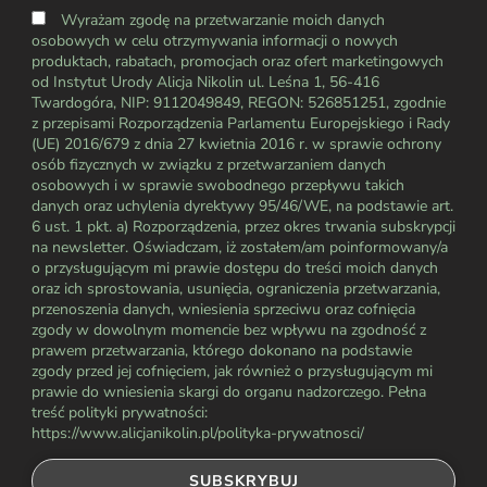
Wyrażam zgodę na przetwarzanie moich danych
osobowych w celu otrzymywania informacji o nowych
produktach, rabatach, promocjach oraz ofert marketingowych
od Instytut Urody Alicja Nikolin ul. Leśna 1, 56-416
Twardogóra, NIP: 9112049849, REGON: 526851251, zgodnie
z przepisami Rozporządzenia Parlamentu Europejskiego i Rady
(UE) 2016/679 z dnia 27 kwietnia 2016 r. w sprawie ochrony
osób fizycznych w związku z przetwarzaniem danych
osobowych i w sprawie swobodnego przepływu takich
danych oraz uchylenia dyrektywy 95/46/WE, na podstawie art.
6 ust. 1 pkt. a) Rozporządzenia, przez okres trwania subskrypcji
na newsletter. Oświadczam, iż zostałem/am poinformowany/a
o przysługującym mi prawie dostępu do treści moich danych
oraz ich sprostowania, usunięcia, ograniczenia przetwarzania,
przenoszenia danych, wniesienia sprzeciwu oraz cofnięcia
zgody w dowolnym momencie bez wpływu na zgodność z
prawem przetwarzania, którego dokonano na podstawie
zgody przed jej cofnięciem, jak również o przysługującym mi
prawie do wniesienia skargi do organu nadzorczego. Pełna
treść polityki prywatności:
https://www.alicjanikolin.pl/polityka-prywatnosci/