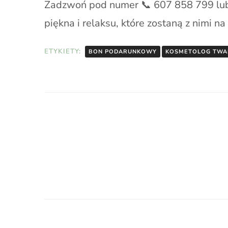
Zadzwoń pod numer 📞 607 858 799 lub 
piękna i relaksu, które zostaną z nimi n
ETYKIETY:
BON PODARUNKOWY
KOSMETOLOG TW
Nawigacja
wpisu