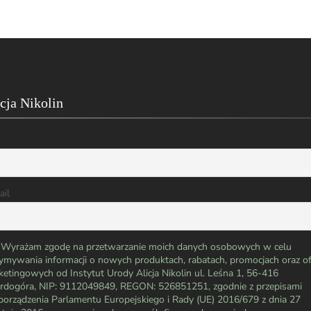
icja Nikolin
ail
Wyrażam zgodę na przetwarzanie moich danych osobowych w celu
ymywania informacji o nowych produktach, rabatach, promocjach oraz of
etingowych od Instytut Urody Alicja Nikolin ul. Leśna 1, 56-416
rdogóra, NIP: 9112049849, REGON: 526851251, zgodnie z przepisami
porządzenia Parlamentu Europejskiego i Rady (UE) 2016/679 z dnia 27