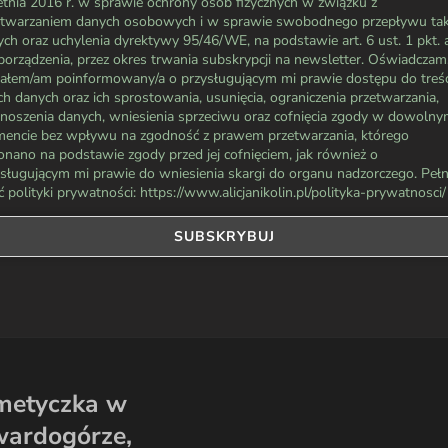
tnia 2016 r. w sprawie ochrony osób fizycznych w związku z
etwarzaniem danych osobowych i w sprawie swobodnego przepływu tak
ch oraz uchylenia dyrektywy 95/46/WE, na podstawie art. 6 ust. 1 pkt. 
orządzenia, przez okres trwania subskrypcji na newsletter. Oświadczam,
tałem/am poinformowany/a o przysługującym mi prawie dostępu do treśc
h danych oraz ich sprostowania, usunięcia, ograniczenia przetwarzania,
enoszenia danych, wniesienia sprzeciwu oraz cofnięcia zgody w dowoln
encie bez wpływu na zgodność z prawem przetwarzania, którego
nano na podstawie zgody przed jej cofnięciem, jak również o
ysługującym mi prawie do wniesienia skargi do organu nadzorczego. Peł
ć polityki prywatności: https://www.alicjanikolin.pl/polityka-prywatnosci/
metyczka w
wardogórze,