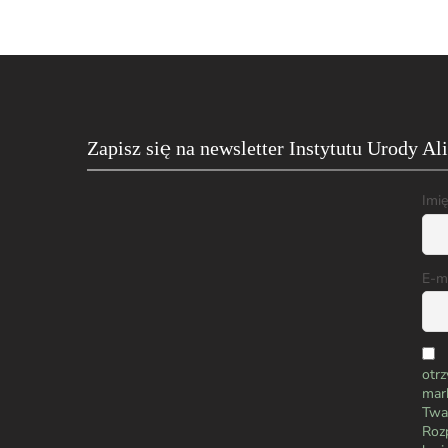
Zapisz się na newsletter Instytutu Urody Al
Imię
E-m
otrz
mark
Twa
Roz