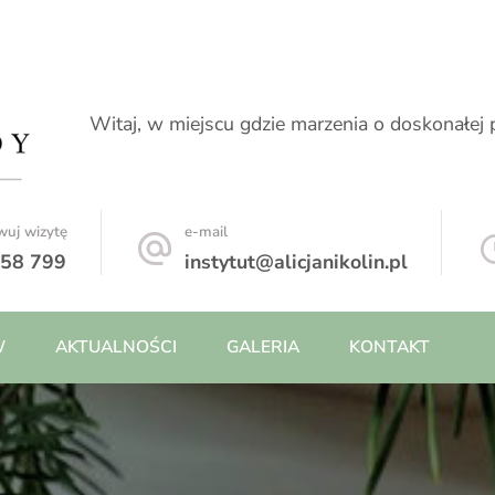
Witaj, w miejscu gdzie marzenia o doskonałej pi
wuj wizytę
e-mail
858 799
instytut@alicjanikolin.pl
W
AKTUALNOŚCI
GALERIA
KONTAKT