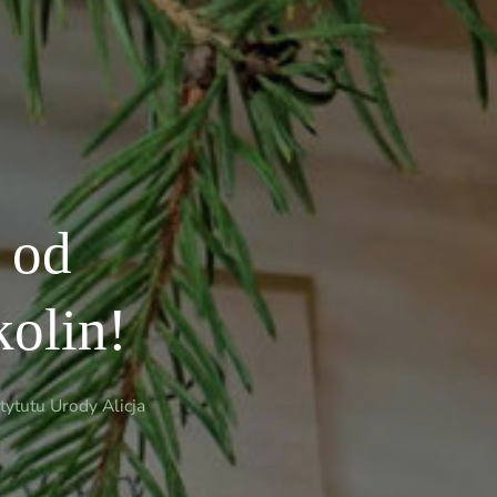
 od
kolin!
ytutu Urody Alicja