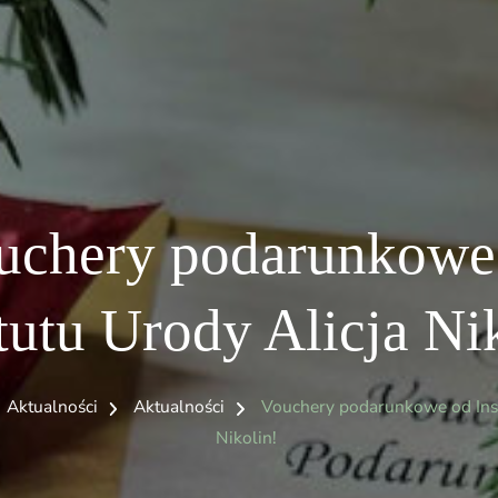
uchery podarunkowe
tutu Urody Alicja Ni
Aktualności
Aktualności
Vouchery podarunkowe od Inst
Nikolin!