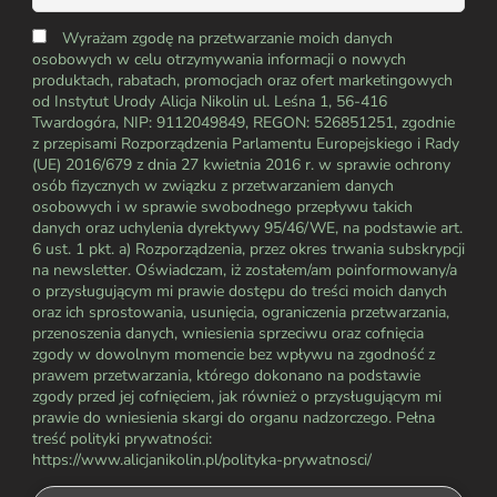
Wyrażam zgodę na przetwarzanie moich danych
osobowych w celu otrzymywania informacji o nowych
produktach, rabatach, promocjach oraz ofert marketingowych
od Instytut Urody Alicja Nikolin ul. Leśna 1, 56-416
Twardogóra, NIP: 9112049849, REGON: 526851251, zgodnie
z przepisami Rozporządzenia Parlamentu Europejskiego i Rady
(UE) 2016/679 z dnia 27 kwietnia 2016 r. w sprawie ochrony
osób fizycznych w związku z przetwarzaniem danych
osobowych i w sprawie swobodnego przepływu takich
danych oraz uchylenia dyrektywy 95/46/WE, na podstawie art.
6 ust. 1 pkt. a) Rozporządzenia, przez okres trwania subskrypcji
na newsletter. Oświadczam, iż zostałem/am poinformowany/a
o przysługującym mi prawie dostępu do treści moich danych
oraz ich sprostowania, usunięcia, ograniczenia przetwarzania,
przenoszenia danych, wniesienia sprzeciwu oraz cofnięcia
zgody w dowolnym momencie bez wpływu na zgodność z
prawem przetwarzania, którego dokonano na podstawie
zgody przed jej cofnięciem, jak również o przysługującym mi
prawie do wniesienia skargi do organu nadzorczego. Pełna
treść polityki prywatności:
https://www.alicjanikolin.pl/polityka-prywatnosci/