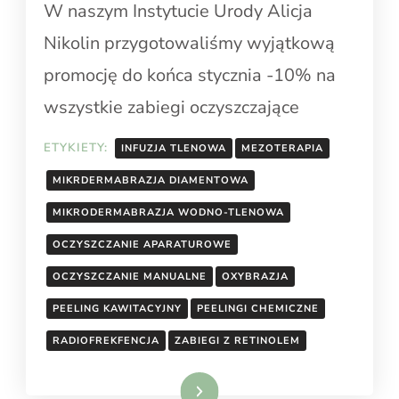
W naszym Instytucie Urody Alicja
Nikolin przygotowaliśmy wyjątkową
promocję do końca stycznia -10% na
wszystkie zabiegi oczyszczające
ETYKIETY:
INFUZJA TLENOWA
MEZOTERAPIA
MIKRDERMABRAZJA DIAMENTOWA
MIKRODERMABRAZJA WODNO-TLENOWA
OCZYSZCZANIE APARATUROWE
OCZYSZCZANIE MANUALNE
OXYBRAZJA
PEELING KAWITACYJNY
PEELINGI CHEMICZNE
RADIOFREKFENCJA
ZABIEGI Z RETINOLEM
Dowiedz się więcej